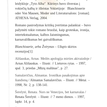
leidykloje „Tyto Alba“. Kūrinys buvo išverstas į
vokiečių kalbą ir išleistas Vokietijoje: Blanchisserie
oder Von Mausen, Moder und Literatursalons: [roman].
ATHENA-Verlag, 2004.
Romano pasirodymas kritikų įvertintas palankiai – buvo
pažymėti tokie romano bruožai, kaip groteskas, ironija,
intertekstualumas, kalbos žaismingumas,
karnavališkumas bei gaivališkumas.
Blanchisserie, arba Žvėrynas
– Užupis
skirtos
recenzijos[1]:
Ališauskas, Arnas. Meilės apologija mirties akivaizdoje
/
Arnas Ališauskas. – Iliustr. // Lietuvos rytas. – 1997,
spal. 3, priedas „Mūzų malūnas“, p. 27.
Samalavičius, Almantas. Ironiškas pasakojimas apie
šiandieną
/ Almantas Samalavičius. – Iliustr. // Metai. –
1998, Nr. 2, p. 138-141.
Šerelytė, Renata. Nors ne Venecijos, bet karnavalas
/
Renata Šerelytė. – Iliustr. // 7 meno dienos. – 1997,
lapkr. 14, p. 4.