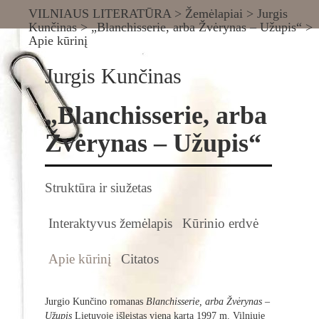
VILNIAUS LITERATŪRA
>
Žemėlapiai
>
Jurgis
Kunčinas
>
„Blanchisserie, arba Žvėrynas – Užupis“
>
Apie kūrinį
Jurgis Kunčinas
„Blanchisserie, arba
Žvėrynas – Užupis“
Struktūra ir siužetas
Interaktyvus žemėlapis
Kūrinio erdvė
Apie kūrinį
Citatos
Jurgio Kunčino romanas
Blanchisserie, arba Žvėrynas –
Užupis
Lietuvoje išleistas vieną kartą 1997 m. Vilniuje