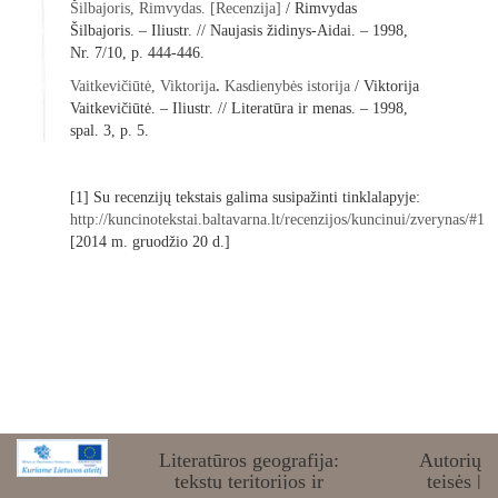
Šilbajoris, Rimvydas. [Recenzija]
/ Rimvydas
Šilbajoris. – Iliustr. // Naujasis židinys-Aidai. – 1998,
Nr. 7/10, p. 444-446.
Vaitkevičiūtė, Viktorija
.
Kasdienybės istorija
/ Viktorija
Vaitkevičiūtė. – Iliustr. // Literatūra ir menas. – 1998,
spal. 3, p. 5.
[1] Su recenzijų tekstais galima susipažinti tinklalapyje:
http://kuncinotekstai.baltavarna.lt/recenzijos/kuncinui/zverynas/#1
[2014 m. gruodžio 20 d.]
Literatūros geografija:
Autorių
tekstų teritorijos ir
teisės
|