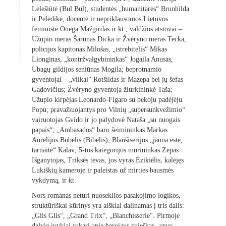
Lelešiūtė (Bul Bul), studentės „humanitarės“ Brunhilda
ir Pelėdikė, docentė ir nepriklausomos Lietuvos
feministė Onega Mažgirdas ir kt.; valdžios atstovai –
Užupio meras Šarūnas Dicka ir Žvėryno meras Tecka,
policijos kapitonas Milošas, „istrebitelis“ Mikas
Lionginas, „kontržvalgybininkas“ Jogaila Anusas,
Ubagų gildijos seniūnas Mogila; beprotnamio
gyventojai – „vilkai“ Rotšildas ir Mazepa bei jų šefas
Gadovičius; Žvėryno gyventoja žiurkininkė Taša;
Užupio kirpėjas Leonardo-Figaro su bekoju padėjėju
Popu; pravažiuojantys pro Vilnių „supersunkvežimio“
vairuotojas Gvido ir jo palydovė Nataša „su nuogais
papais“; „Ambasados“ baro šeimininkas Markas
Aurelijus Bubelis (Bibelis); Blanšiserijos „jauna estė,
tarnaitė“ Kalav; 5-tos kategorijos mūrininkas Zepas
Išganytojas, Triksės tėvas, jos vyras Ėzikiėlis, kalėjęs
Lukiškių kameroje ir paleistas už mirties bausmės
vykdymą, ir kt.
Nors romanas neturi nuoseklios pasakojimo logikos,
struktūriškai kūrinys yra aiškiai dalinamas į tris dalis:
„Glis Glis“, „Grand Trix“, „Blanchisserie“. Pirmoje
dalyje įvykiai sukasi apie herojaus paieškas „urvo