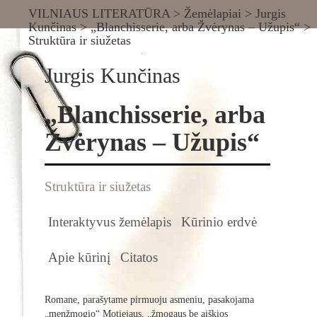
VILNIAUS LITERATŪRA
>
Žemėlapiai
>
Jurgis
Kunčinas
>
„Blanchisserie, arba Žvėrynas – Užupis“
>
Struktūra ir siužetas
Jurgis Kunčinas
„Blanchisserie, arba
Žvėrynas – Užupis“
Struktūra ir siužetas
Interaktyvus žemėlapis
Kūrinio erdvė
Apie kūrinį
Citatos
Romane, parašytame pirmuoju asmeniu, pasakojama
„menžmogio“ Motiejaus, „žmogaus be aiškios