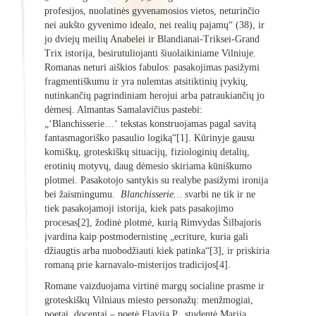
profesijos, nuolatinės gyvenamosios vietos, neturinčio
nei aukšto gyvenimo idealo, nei realių pajamų“ (38), ir
jo dviejų meilių Anabelei ir Blandianai-Triksei-Grand
Trix istorija, besirutuliojanti šiuolaikiniame Vilniuje.
Romanas neturi aiškios fabulos: pasakojimas pasižymi
fragmentiškumu ir yra nulemtas atsitiktinių įvykių,
nutinkančių pagrindiniam herojui arba patraukiančių jo
dėmesį. Almantas Samalavičius pastebi:
„‘Blanchisserie…‘ tekstas konstruojamas pagal savitą
fantasmagoriško pasaulio logiką“[1]. Kūrinyje gausu
komiškų, groteskiškų situacijų, fiziologinių detalių,
erotinių motyvų, daug dėmesio skiriama kūniškumo
plotmei. Pasakotojo santykis su realybe pasižymi ironija
bei žaismingumu.
Blanchisserie…
svarbi ne tik ir ne
tiek pasakojamoji istorija, kiek pats pasakojimo
procesas[2], žodinė plotmė, kurią Rimvydas Šilbajoris
įvardina kaip postmodernistinę „ecriture, kuria gali
džiaugtis arba nuobodžiauti kiek patinka“[3], ir priskiria
romaną prie karnavalo-misterijos tradicijos[4].
Romane vaizduojama virtinė margų socialine prasme ir
groteskiškų Vilniaus miesto personažų: menžmogiai,
poetai, docentai – poetė Flavija P., studentė Marija