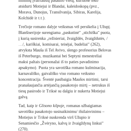
minimų įvairiausių pasaulio vietų, kuriuose teko
atsidurti Motiejui ir Blandai, kaleidoskopą (pvz.,
Morava, Dunojus, Transilvanija, Sibiras, Karelija,
Kolchidė ir t.t.).
Trečioje romano dalyje veiksmas vėl persikelia į Užupį.
Blanšiserijoje surengiama „paskutinė“ „stichiška“ puota,
į kurią susirenka „režisieriai, žvaigždės, žvaigždutės, /
…/, kariškiai, komisarai, teisėjai, budeliai“ (262),
atvyksta Mauša iš Tel Avivo, slengo profesorius Belovas
iš Peterburgo, muzikantai bei Septyni menestreliai
maksi paltais (personažai iš to paties pavadinimo
apsakymo). Puota yra savotiška romano kulminacija,
karnavališko, gaivališko viso romano veiksmo
koncentracija. Šventė pasibaigia Maušos mirtimi, tarsi
pranašaujančia artėjančią pasakotojo mirtį – netrukus iš
tiesų pasirodo ir Triksė su dalgiu ir nukerta Motiejui
galvą.
Tad, kaip ir
Glisono kilpoje,
romanas užbaigiamas
savotišku pasakotojo susinaikinimu/ išsilaisvinimu –
Motiejus ir Triksė nuskrenda virš Užupio ir
Senamiesčio „Žvėryno, kalvų ir žvaigždynų linkui“
(270).