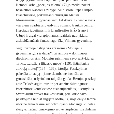
žiemoti“ arba „poezijos salono“ (7) jo meilei poetei-
bakalaurei Nabelei Užupyje. Šiuo salonu taps Užupio
Blanchisserie, priklausanti chirurgui Maušai
Moissemannui, gyvenančiam Tel Avive. Būtent ši vieta
yra viena svarbiausių erdvinių romano traukos centrų.
Herojaus judėjimas link Blanšiserijos iš Žvėryno į
Užupį ir atgal yra apipinamas įvairiais nuotykiais,
atskleidžiančiais fantasmagorišką Vilniaus gyvenimą.
Jeigu pirmoje dalyje yra aprašomas Motiejaus
gyvenimas „čia ir dabar“, tai antroje – dominuoja
diachronijos ašis. Motiejus prisimena savo santykių su
Trikse, „didžiąja liūdesio mede“ (139), įkūnijančia
„tikrąją moterį“(134 – 135), istorija. Pasakojimas
pakeičia tonaciją – jame skamba ne ironiška ar
groteskiška, o lyrinė nostalgiška gaida. Herojus pasakoja
apie Triksės atgimimus ir per amžius skirtinguose
istoriniuose kontekstuose atsinaujinančius jų santykius.
Svarbiausiu erdvės traukos tašku, prie kurio savo
pasakojime nuolat sugrįžta Motiejus, šioje dalyje tampa
istorinę laiko tėkmę simbolizuojanti Atodanga Vilnelės
slėnyje. Tačiau pasakojimo erdvė išsiplečia, įtraukdama