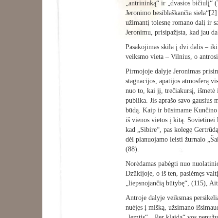
„antrininką“ ir „dvasios bičiulį“ 
Jeronimo besiblaškančia siela“[2]
užimantį tolesnę romano dalį ir s
Jeronimu, prisipažįsta, kad jau dab
Pasakojimas skila į dvi dalis – i
veiksmo vieta – Vilnius, o antros
Pirmojoje dalyje Jeronimas prisi
stagnacijos, apatijos atmosferą vi
nuo to, kai jį, trečiakursį, išmet
publika. Jis aprašo savo gausius 
būdą. Kaip ir būsimame Kunčin
iš vienos vietos į kitą. Sovietine
kad „Sibire“, pas kolegę Gertrūdą,
dėl planuojamo leisti žurnalo „Ša
(88).
Norėdamas pabėgti nuo nuolatinio
Dzūkijoje, o iš ten, pasiėmęs val
„liepsnojančią būtybę“, (115), Ai
Antroje dalyje veiksmas persikeli
nuėjęs į mišką, užsimano išsimaudy
„lemtis“. „Per klaidą“ vos nenužu