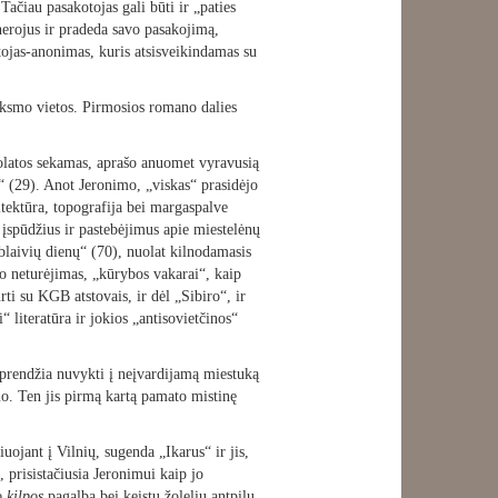
Tačiau pasakotojas gali būti ir „paties
 herojus ir pradeda savo pasakojimą,
tojas-anonimas, kuris atsisveikindamas su
veiksmo vietos. Pirmosios romano dalies
olatos sekamas, aprašo anuomet vyravusią
ą“ (29). Anot Jeronimo, „viskas“ prasidėjo
hitektūra, topografija bei margaspalve
 įspūdžius ir pastebėjimus apie miestelėnų
laivių dienų“ (70), nuolat kilnodamasis
slo neturėjimas, „kūrybos vakarai“, kaip
ti su KGB atstovais, ir dėl „Sibiro“, ir
literatūra ir jokios „antisovietčinos“
sprendžia nuvykti į neįvardijamą miestuką
mo. Ten jis pirmą kartą pamato mistinę
ojant į Vilnių, sugenda „Ikarus“ ir jis,
 prisistačiusia Jeronimui kaip jo
 kilpos
pagalba bei keistu žolelių antpilu.