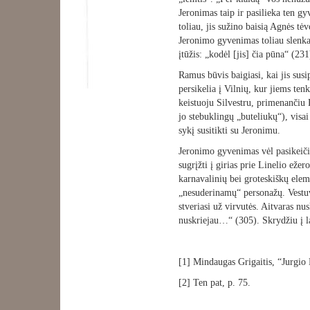
Jeronimas taip ir pasilieka ten gy
toliau, jis sužino baisią Agnės tė
Jeronimo gyvenimas toliau slenka 
įtūžis: „kodėl [jis] čia pūna“ (231
Ramus būvis baigiasi, kai jis sus
persikelia į Vilnių, kur jiems ten
keistuoju Silvestru, primenančiu 
jo stebuklingų „buteliukų“), visa
sykį susitikti su Jeronimu.
Jeronimo gyvenimas vėl pasikeičia
sugrįžti į girias prie Linelio ež
karnavalinių bei groteskiškų elem
„nesuderinamų“ personažų. Vestuv
stveriasi už virvutės. Aitvaras nu
nuskriejau…“ (305). Skrydžiu į l
[1] Mindaugas Grigaitis, “Jurgi
[2] Ten pat, p. 75.