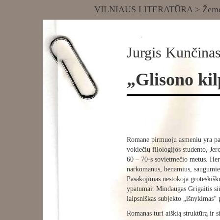
VILNIAUS LITERATŪRA
>
Žemė
Jurgis Kunčina
„Glisono ki
Romane pirmuoju asmeniu yra pas
vokiečių filologijos studento, Jer
60 – 70-s sovietmečio metus. Her
narkomanus, benamius, saugumiečius
Pasakojimas nestokoja groteskišk
ypatumai. Mindaugas Grigaitis si
laipsniškas subjekto „išnykimas“ p
Romanas turi aiškią struktūrą ir