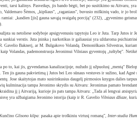
venti, tarsi kalinys. Pasveikęs, jis bando bėgti, bet po susitikimo su Aitvaru, y
vo, Valdemaro Šėmos, „kipšiaus“, „raganiaus“, buvusio miškinių vado, ir jo broli
ramiai: „kasdien [jis] gauna savąją svaigalų porciją“ (232), „gyvenimo geismas“
).
ipažįsta su netoliese sodyboje apsigyvenusiu tapytoju Leo ir Juta. Tarp Jutos ir
ka sunkiai verstis. Juta įninka į narkotikus ir galiausiai yra uždaroma psichiatrin
R. Gavelio Baknerį, ar M. Bulgakovo Volandą. Demoniškasis Silvestras, kuriam p
i kaip Volandas, pademonstruoja Jeronimui Vilniaus gyventojų „tuštybę“. Netikė
 po to, kai jis, gyvendamas kanalizacijoje, nužudo jį užpuolusį „mentą“ Bielop
ero. Ten jis gauna pakvietimą į Jutos bei Leo sūnaus vestuves ir sužino, kad Agn
entų. Jose skaitytojas mato susirinkusius daugelį pirmosios knygos dalies tarpus
ių kulminacija tampa Jeronimo skrydis su Aitvaru: Jeronimas pamato brendantį 
skraidina jį į Aitvariją, kurioje jis pats tampa Aitvaru: „Tada aš lengvai atsispyr
aisvę yra užbaigiama Jeronimo istorija (kaip ir R. Gavelio
Vilniaus džiaze
, kur
o Kunčino
Glisono kilpa
: pasaka apie troškiniu virtusį romaną”,
Inter-studia
Huma