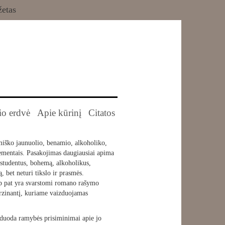
žetas
io erdvė
Apie kūrinį
Citatos
iško jaunuolio, benamio, alkoholiko,
elementais. Pasakojimas daugiausiai apima
studentus, bohemą, alkoholikus,
, bet neturi tikslo ir prasmės.
ip pat yra svarstomi romano rašymo
erzinantį, kuriame vaizduojamas
eduoda ramybės prisiminimai apie jo