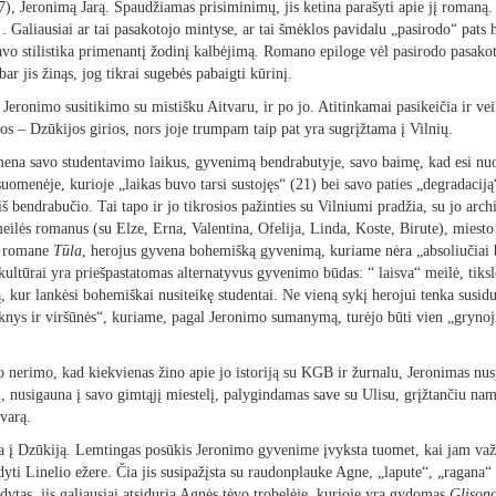
(7), Jeronimą Jarą. Spaudžiamas prisiminimų, jis ketina parašyti apie jį romaną. 
 . Galiausiai ar tai pasakotojo mintyse, ar tai šmėklos pavidalu „pasirodo“ pats
avo stilistika primenantį žodinį kalbėjimą. Romano epiloge vėl pasirodo pasako
ar jis žinąs, jog tikrai sugebės pabaigti kūrinį.
ki Jeronimo susitikimo su mistišku Aitvaru, ir po jo. Atitinkamai pasikeičia ir 
ios – Dzūkijos girios, nors joje trumpam taip pat yra sugrįžtama į Vilnių.
mena savo studentavimo laikus, gyvenimą bendrabutyje, savo baimę, kad esi nu
suomenėje, kurioje „laikas buvo tarsi sustojęs“ (21) bei savo paties „degradacij
ė iš bendrabučio. Tai tapo ir jo tikrosios pažinties su Vilniumi pradžia, su jo arc
meilės romanus (su Elze, Erna, Valentina, Ofelija, Linda, Koste, Birute), miesto
o romane
Tūla
, herojus gyvena bohemišką gyvenimą, kuriame nėra „absoliučiai b
i kultūrai yra priešpastatomas alternatyvus gyvenimo būdas: “ laisva“ meilė, tik
 kur lankėsi bohemiškai nusiteikę studentai. Ne vieną sykį herojui tenka susidur
knys ir viršūnės“, kuriame, pagal Jeronimo sumanymą, turėjo būti vien „grynoji“ 
 nerimo, kad kiekvienas žino apie jo istoriją su KGB ir žurnalu, Jeronimas nu
tį, nusigauna į savo gimtąjį miestelį, palygindamas save su Ulisu, grįžtančiu na
tvarą.
a į Dzūkiją. Lemtingas posūkis Jeronimo gyvenime įvyksta tuomet, kai jam važiu
ti Linelio ežere. Čia jis susipažįsta su raudonplauke Agne, „lapute“, „ragana“ ,
dytas, jis galiausiai atsiduria Agnės tėvo trobelėje, kurioje yra gydomas
Glisono