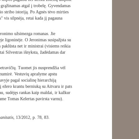
ra grąžinamas atgal į trobelę. Gyvendamas
o stribo istoriją. Po Agnės tėvo mirties
 vis silpnėja, retai kada jį pagauna
 Jeronimo užsimezga romanas. Jie
ėje ligoninėje. O Jeronimas susipažįsta su
aklūsta net ir ministrai (visiems reikia
tai Silvestras išnyksta, žadėdamas dar
etravičių. Tuomet jis nusprendžia vėl
ė numirė. Vestuvių aprašyme apstu
avyje pagal socialinę hierarchiją
ežero krantu berniuką su Aitvaru ir pats
iau, sudėjęs rankas kaip maldai, ir kažkur
iame Tomas Kelertas pavirsta varnu).
nitatis
, 13/2012, p. 78, 83.