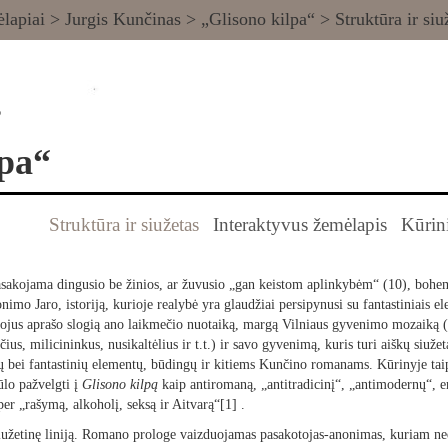
lapiai
>
Jurgis Kunčinas
>
„Glisono kilpa“
> Struktūra ir siu
s
lpa“
Struktūra ir siužetas
Interaktyvus žemėlapis
Kūrin
akojama dingusio be žinios, ar žuvusio „gan keistom aplinkybėm“ (10), bohem
onimo Jaro, istoriją, kurioje realybė yra glaudžiai persipynusi su fantastiniais 
ojus aprašo slogią ano laikmečio nuotaiką, margą Vilniaus gyvenimo mozaiką (
, milicininkus, nusikaltėlius ir t.t.) ir savo gyvenimą, kuris turi aiškų siužetą
ų bei fantastinių elementų, būdingų ir kitiems Kunčino romanams. Kūrinyje ta
ūlo pažvelgti į
Glisono kilpą
kaip antiromaną, „antitradicinį“, „antimodernų“, 
er „rašymą, alkoholį, seksą ir Aitvarą“[1] .
 siužetinę liniją. Romano prologe vaizduojamas pasakotojas-anonimas, kuriam n