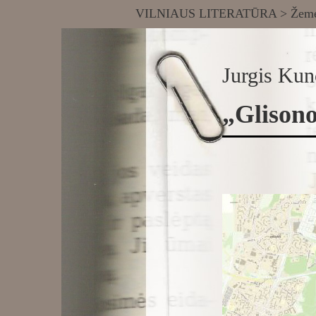
VILNIAUS LITERATŪRA
>
Žemė
Jurgis Kun
„Glisono