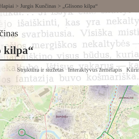
lapiai
>
Jurgis Kunčinas
> „Glisono kilpa“
činas
 kilpa“
Struktūra ir siužetas
Interaktyvus žemėlapis
Kūrin