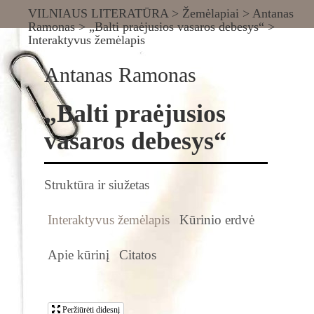
VILNIAUS LITERATŪRA
>
Žemėlapiai
>
Antanas
Ramonas
>
„Balti praėjusios vasaros debesys“
>
Interaktyvus žemėlapis
Antanas Ramonas
„Balti praėjusios
vasaros debesys“
Struktūra ir siužetas
Interaktyvus žemėlapis
Kūrinio erdvė
Apie kūrinį
Citatos
Peržiūrėti didesnį