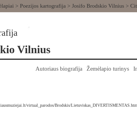
lapiai
>
Poezijos kartografija
>
Josifo Brodskio Vilnius
> Cit
afija
kio Vilnius
Autoriaus biografija
Žemėlapio turinys
I
ilniausmuziejai.lt/virtual_parodos/Brodskis/Lietuviskas_DIVERTISMENTAS.ht