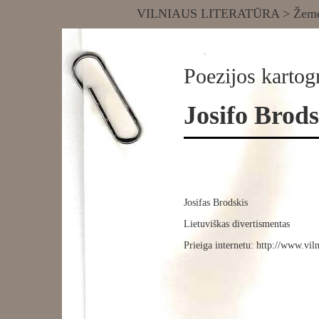
VILNIAUS LITERATŪRA
>
Žemė
Poezijos kartogr
Josifo Brods
Josifas Brodskis
Lietuviškas divertismentas
Prieiga internetu: http://www.v