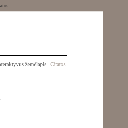
atos
nteraktyvus žemėlapis
Citatos
m