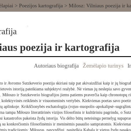
lapiai
>
Poezijos kartografija
>
Milosz: Vilniaus poezija ir ka
afija
iaus poezija ir kartografija
Autoriaus biografija
Žemėlapio turinys
I
 ir Avromo Sutzkeverio poezija skiriasi taip pat akivaizdžiai kaip ir jų biografi
ietovės istoriją pateikiama subjektyvi realybė. Nė vienas jų neslepia savo gyven
lį. Miłoszo ir Sutzkeverio biografijos jiems patiems praverčia kaip chronotopų r
 kolektyvinės reikšmės ir visuomeninės vertybės. Kiekvienas poetas savo poetin
icijų aplinkoje. Krikščionybės eschatologija (rojus–nuopolis–apokalipsė–sugrąžin
a tampa Miłoszo literatūrinės vizijos filosofiniu ir kultūriniu pagrindu, o Sutz
si katastrofos pakeista žydų istorija. Vis dėlto būtų neteisinga pernelyg supapras
ają su konkrečiomis filosofinėmis ir meninėmis pasaulio sampratomis. Kiekvienas 
ėmis tradicijomis: Miłoszas, pavyzdžiui, pasitelkia Kabalą ir vietos žydų pasak