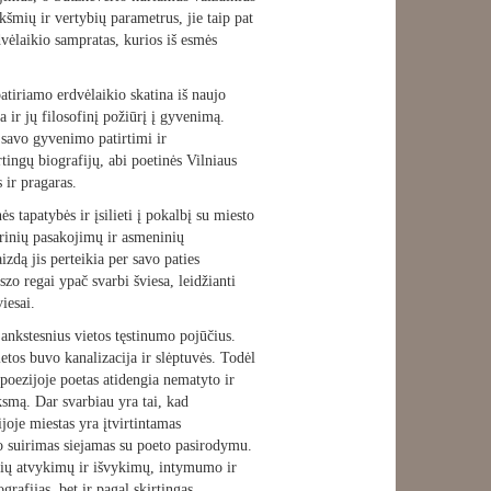
šmių ir vertybių parametrus, jie taip pat
dvėlaikio sampratas, kurios iš esmės
atiriamo erdvėlaikio skatina iš naujo
 ir jų filosofinį požiūrį į gyvenimą.
savo gyvenimo patirtimi ir
rtingų biografijų, abi poetinės Vilniaus
s ir pragaras.
s tapatybės ir įsilieti į pokalbį su miesto
torinių pasakojimų ir asmeninių
zdą jis perteikia per savo paties
o regai ypač svarbi šviesa, leidžianti
iesai.
 ankstesnius vietos tęstinumo pojūčius.
etos buvo kanalizacija ir slėptuvės. Todėl
poezijoje poetas atidengia nematyto ir
smą. Dar svarbiau yra tai, kad
joje miestas yra įtvirtintamas
to suirimas siejamas su poeto pasirodymu.
inių atvykimų ir išvykimų, intymumo ir
grafijas, bet ir pagal skirtingas