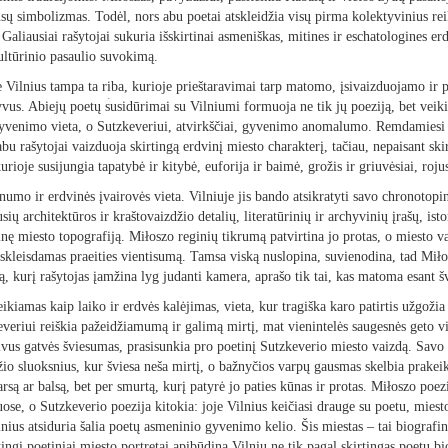
ų simbolizmas. Todėl, nors abu poetai atskleidžia visų pirma kolektyvinius reik
 Galiausiai rašytojai sukuria išskirtinai asmeniškas, mitines ir eschatologines er
kultūrinio pasaulio suvokimą.
 Vilnius tampa ta riba, kurioje prieštaravimai tarp matomo, įsivaizduojamo ir p
yvus. Abiejų poetų susidūrimai su Vilniumi formuoja ne tik jų poeziją, bet veikia
gyvenimo vieta, o Sutzkeveriui, atvirkščiai, gyvenimo anomalumo. Remdamiesi 
bu rašytojai vaizduoja skirtingą erdvinį miesto charakterį, tačiau, nepaisant ski
urioje susijungia tapatybė ir kitybė, euforija ir baimė, grožis ir griuvėsiai, roju
umo ir erdvinės įvairovės vieta. Vilniuje jis bando atsikratyti savo chronotopinė
usių architektūros ir kraštovaizdžio detalių, literatūrinių ir archyvinių įrašų, is
nę miesto topografiją. Miłoszo reginių tikrumą patvirtina jo protas, o miesto vai
kleisdamas praeities vientisumą. Tamsa viską nuslopina, suvienodina, tad Miłosz
tą, kurį rašytojas įamžina lyg judanti kamera, aprašo tik tai, kas matoma esant šv
ikiamas kaip laiko ir erdvės kalėjimas, vieta, kur tragiška karo patirtis užgožia
everiui reiškia pažeidžiamumą ir galimą mirtį, mat vienintelės saugesnės geto vi
aivus gatvės šviesumas, prasisunkia pro poetinį Sutzkeverio miesto vaizdą. Savo 
o sluoksnius, kur šviesa neša mirtį, o bažnyčios varpų gausmas skelbia prakeik
rsą ar balsą, bet per smurtą, kurį patyrė jo paties kūnas ir protas. Miłoszo poezi
ose, o Sutzkeverio poezija kitokia: joje Vilnius keičiasi drauge su poetu, mies
nius atsiduria šalia poetų asmeninio gyvenimo kelio. Šis miestas – tai biograf
tingi poetiniai miesto portretai apibūdina Vilnių ne tik pagal skirtingas poetų bio