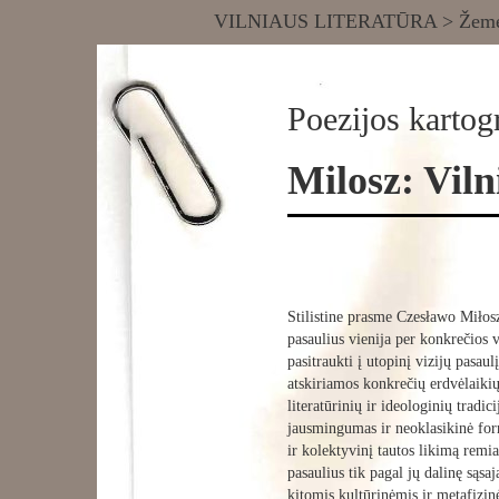
VILNIAUS LITERATŪRA
>
Žemė
Poezijos kartogr
Milosz: Viln
Stilistine prasme Czesławo Miłoszo
pasaulius vienija per konkrečios v
pasitraukti į utopinį vizijų pasau
atskiriamos konkrečių erdvėlaikių
literatūrinių ir ideologinių trad
jausmingumas ir neoklasikinė form
ir kolektyvinį tautos likimą remia
pasaulius tik pagal jų dalinę sąs
kitomis kultūrinėmis ir metafizin