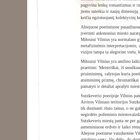
pagyvina lenkų romantizmas ir rus
jiems suteikia ir naujų dimensijų.
keičia egzistuojantį kolektyvinį 
Abiejuose poetiniuose pasauliuose
įvertinti ankstesnius miesto narat
Miłoszui Vilnius yra normalaus 
metafizinėmis interpretacijomis, a
vizijos tampa ta alegorine vieta, k
Miłoszui Vilnius yra amžino laikin
praeitimi. Meistriškai, iš smulkia
prisiminimų, rašytojas kuria poeti
atsiminimų prizmę, chromatiškai s
pamatyti ir detaliai aprašyti mies
Sutzkeverio poezijoje Vilnius pate
Atviros Vilniaus teritorijos Sutzk
tik dusinanti rūsio tamsa, o ne g
negirdėto požeminio miestovaizdži
Sutzkeveris miestą junta ne per ga
asmeniniuose erdvės ir laiko rėmu
Abejose poetinėse vaizduotėse Vil
atitolimo vieta. Vis dėlto, du skir