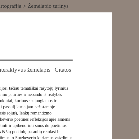
rtografija
> Žemėlapio turinys
nteraktyvus žemėlapis
Citatos
jos, tačiau tematiškai rašytojų lyrinius
imo patirties ir nebando iš realybės
inkiniai, kuriuose sujungiamos ir
į pasaulį kuria jam pažįstamoje
tasis rojus), lenkų romantizmo
keverio poetinės refleksijos apie asmens
tinti ir apibendrinti šiuos du poetinius
iš šių poetinių pasaulių remiasi ir
ojimus, o Sutzkeverio kuriamus vaizdinius