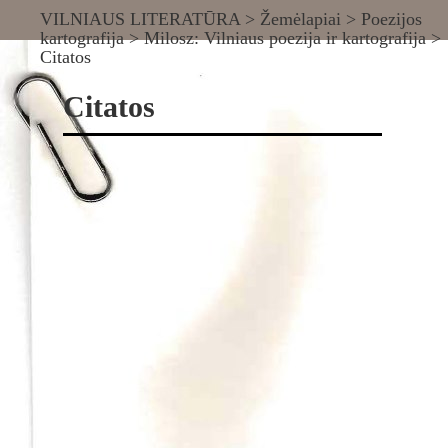
VILNIAUS LITERATŪRA
>
Žemėlapiai
>
Poezijos
kartografija
>
Milosz: Vilniaus poezija ir kartografija
>
Citatos
Citatos